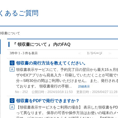
くあるご質問
領収書について
『 領収書について 』 内のFAQ
3件中 1 - 3 件を表示
≪
1 / 1ページ
≫
領収書の発行方法を教えてください。
領収書表示サービスにて、予約完了日の翌日から最大15ヵ月
ザやEXアプリから宛名入力・印刷していただくことが可能です
分～5時30分の間はご利用いただけません。 また、発行さ
ております。 領収書発行の手順...
詳細表示
No：252
公開日時：2024/10/18 11:53
更新日時：2026/04/27 11:28
領収書をPDFで発行できますか？
【領収書表示サービスをご利用の場合】 表示した領収書をP
って異なります。 保存の可否や操作方法はお使いの端末のメ