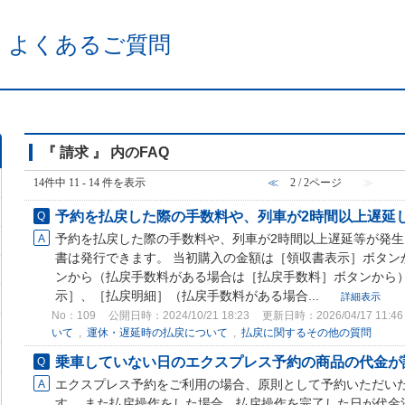
 よくあるご質問
『 請求 』 内のFAQ
14件中 11 - 14 件を表示
≪
2 / 2ページ
≫
予約を払戻した際の手数料や、列車が2時間以上遅延し
予約を払戻した際の手数料や、列車が2時間以上遅延等が発
書は発行できます。 当初購入の金額は［領収書表示］ボタン
ンから（払戻手数料がある場合は［払戻手数料］ボタンから）
示］、［払戻明細］（払戻手数料がある場合...
詳細表示
No：109
公開日時：2024/10/21 18:23
更新日時：2026/04/17 11:46
いて
,
運休・遅延時の払戻について
,
払戻に関するその他の質問
乗車していない日のエクスプレス予約の商品の代金が
エクスプレス予約をご利用の場合、原則として予約いただい
す。 また払戻操作をした場合、払戻操作を完了した日が代金