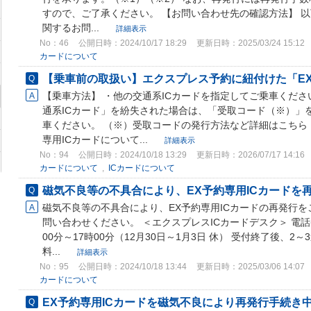
すので、ご了承ください。 【お問い合わせ先の確認方法】 以
関するお問...
詳細表示
No：46
公開日時：2024/10/17 18:29
更新日時：2025/03/24 15:12
カードについて
【乗車前の取扱い】エクスプレス予約に紐付けた「EX予
【乗車方法】 ・他の交通系ICカードを指定してご乗車ください
通系ICカード」を紛失された場合は、「受取コード（※）」
車ください。 （※）受取コードの発行方法など詳細はこちら 
専用ICカードについて...
詳細表示
No：94
公開日時：2024/10/18 13:29
更新日時：2026/07/17 14:16
カードについて
,
ICカードについて
磁気不良等の不具合により、EX予約専用ICカードを
磁気不良等の不具合により、EX予約専用ICカードの再発行を
問い合わせください。 ＜エクスプレスICカードデスク＞ 電話番号
00分～17時00分（12月30日～1月3日 休） 受付終了後、
料...
詳細表示
No：95
公開日時：2024/10/18 13:44
更新日時：2025/03/06 14:07
カードについて
EX予約専用ICカードを磁気不良により再発行手続き