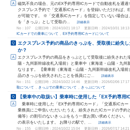
磁気不良の場合、元のEX予約専用ICカードで自動改札を通過
クスプレス予約で「交通系ICカード」を登録いただければ、E
が可能です。 ※「交通系ICカード」を指定していない場合
を「きっぷ」として受取の...
詳細表示
No：107
公開日時：2024/10/21 18:17
更新日時：2024/10/31 18:13
ICカードでの乗車について
,
EX予約専用ICカードについて
エクスプレス予約の商品のきっぷを、受取後に紛失し
か？
エクスプレス予約の商品をきっぷとして受取後に紛失された
陽・九州新幹線改札入場前）と乗車中（東海道・山陽・九州
なります。 【乗車前（東海道・山陽・九州新幹線改札入場前）
品のきっぷを紛失されたことを係員にご...
詳細表示
No：151
公開日時：2024/10/22 14:46
更新日時：2026/02/06 17:17
取について
,
きっぷでの乗車について
,
きっぷについて
【乗車中の取扱い】乗車時に使用した「EX予約専用ICカ
乗車時に使用した「EX予約専用ICカード」「交通系ICカ
乗務員にご申告いただいたうえ、紛失されたICカードの予約
備等）の割引のないきっぷをもう一度お買い求めください。 
の表示をいたします。 お降りの駅で、...
詳細表示
No：155
公開日時：2024/10/22 15:04
更新日時：2026/07/17 14:21