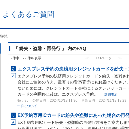
 よくあるご質問
再発行
『 紛失・盗難・再発行 』 内のFAQ
7件中 1 - 7 件を表示
≪
1 / 1ページ
≫
エクスプレス予約の決済用クレジットカードを紛失・
エクスプレス予約の決済用クレジットカードを紛失・盗難さ
会社にご連絡のうえ、最寄りの警察署等にもお届けください。
ないためには、クレジットカード会社によるクレジットカード
カードの利用停止後は、エクスプレス予約...
詳細表示
No：85
公開日時：2024/10/18 11:36
更新日時：2024/11/13 19:29
ードについて
EX予約専用ICカードの紛失や盗難にあった場合の再
EX予約専用ICカード紛失・盗難時の再発行方法をご案内しま
行を承ります。（※1）（※2） なお、再発行には再発行手数料