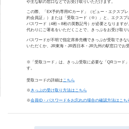
や主な駅の窓口などでお受け取りいただけます。
この際、「EX予約専用ICカード」（ビュー・エクスプ
約会員証」）または「受取コード（※）」と、
エクスプ
パスワード（4桁～8桁の英数記号）が必要
となりますが
代わりにご署名をいただくことで、きっぷをお受け取り
パスワードが不明で指定席券売機できっぷが受取できな
いただくか、JR東海・JR西日本・JR九州の駅窓口でお
※「受取コード」は、きっぷ受取に必要な「QRコード」
す。
受取コードの詳細は
こちら
※
きっぷの受け取り方法はこちら
※
会員ID・パスワードをお忘れの場合の確認方法はこち