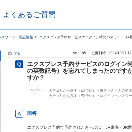
 よくあるご質問
パスワード・認証情報
>
エクスプレス予約サービスのログイン時のパスワード（4桁
No : 105
公開日時 : 2024/10/21 17
戻る
エクスプレス予約サービスのログイン時
の英数記号）を忘れてしまったのです
すか？
カテゴリー :
カテゴリから探す（EX予約）
>
乗車
>
きっぷの受取
カテゴリから探す（EX予約）
>
ログイン
>
パスワー
回答
エクスプレス予約で予約されたきっぷは、JR東海・JR西