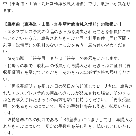
中（東海道・山陽・九州新幹線改札入場後）では、取扱いが異なり
ます。
【乗車前（東海道・山陽・九州新幹線改札入場前）の取扱い 】
・エクスプレス予約の商品のきっぷを紛失されたことを係員にご申
告いただいたうえ、紛失されたきっぷと同じ利用条件（同じ区間・
列車・設備等）の割引のないきっぷをもう一度お買い求めくださ
い。
※その際、「紛失再」または「紛失」の表示をいたします。
・お降りの駅で、改札口の係員から再購入されたきっぷに証明（再
収受証明）を受けていただき、そのきっぷは必ずお持ち帰りくださ
い。
・「再収受証明」を受けた日の翌日から起算して1年以内に、紛失さ
れたエクスプレス予約の商品のきっぷが発見された場合、そのきっ
ぷと再購入されたきっぷの両方を駅にお持ちください。「再収受証
明」のあるきっぷについて、所定の手数料を差し引き、払戻いたし
ます。
※特急券のみの効力である「e特急券」につきましては、再購入さ
れたきっぷについて、所定の手数料を差し引き、払いもどしいたし
ます。