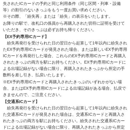
失されたICカードの予約と同じ利用条件（同じ区間・列車・設備
等）の割引のないきっぷをもう一度お買い求めください。
※その際、「紛失再」または「紛失」の表示をいたします。
お降りの駅で、改札口の係員から再購入された切符に証明を受けて
いただき、そのきっぷは必ずお持ち帰りください。
【EX予約専用ICカード】
紛失再発行を受けられた日の翌日から起算して1年以内に紛失され
たEX予約専用ICカードが発見された場合、または新しいEX予約専用
ICカードを再発行した場合、これらのEX予約専用ICカードと再購入
されたきっぷの両方を駅にお持ちください。EX予約専用ICカードに
よる出場記録がない場合に限り、再購入されたきっぷから所定の手
数料を差し引き、払戻いたします。
※EX予約専用ICカードと再購入されたきっぷのいずれかがない場
合、またはEX予約専用ICカードによる出場記録がある場合、払戻で
きませんので、ご注意ください。
【交通系ICカード】
紛失再発行を受けられた日の翌日から起算して1年以内に紛失され
た交通系ICカードが発見された場合は、交通系ICカードと再購入さ
れたきっぷの両方を駅にお持ちください。紛失された交通系ICカー
ドによる出場記録がない場合に限り、再購入されたきっぷから所定