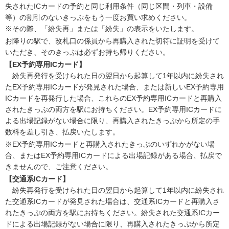
失されたICカードの予約と同じ利用条件（同じ区間・列車・設備
等）の割引のないきっぷをもう一度お買い求めください。
※その際、「紛失再」または「紛失」の表示をいたします。
お降りの駅で、改札口の係員から再購入された切符に証明を受けて
いただき、そのきっぷは必ずお持ち帰りください。
【EX予約専用ICカード】
紛失再発行を受けられた日の翌日から起算して1年以内に紛失され
たEX予約専用ICカードが発見された場合、または新しいEX予約専用
ICカードを再発行した場合、これらのEX予約専用ICカードと再購入
されたきっぷの両方を駅にお持ちください。EX予約専用ICカードに
よる出場記録がない場合に限り、再購入されたきっぷから所定の手
数料を差し引き、払戻いたします。
※EX予約専用ICカードと再購入されたきっぷのいずれかがない場
合、またはEX予約専用ICカードによる出場記録がある場合、払戻で
きませんので、ご注意ください。
【交通系ICカード】
紛失再発行を受けられた日の翌日から起算して1年以内に紛失され
た交通系ICカードが発見された場合は、交通系ICカードと再購入さ
れたきっぷの両方を駅にお持ちください。紛失された交通系ICカー
ドによる出場記録がない場合に限り、再購入されたきっぷから所定