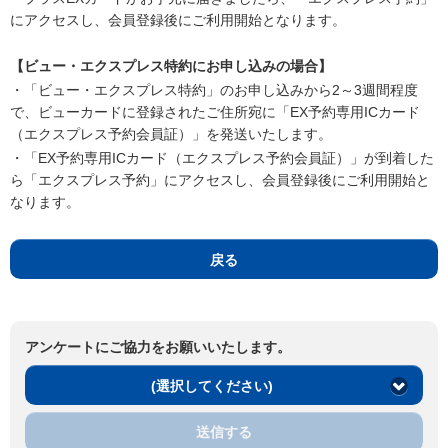
にアクセスし、会員登録後にご利用開始となります。
【ビュー・エクスプレス特約にお申し込みの場合】
・「ビュー・エクスプレス特約」のお申し込みから2～3週間程度
で、ビューカードに登録されたご住所宛に「EX予約専用ICカード
（エクスプレス予約会員証）」を発送いたします。
・「EX予約専用ICカード（エクスプレス予約会員証）」が到着した
ら「エクスプレス予約」にアクセスし、会員登録後にご利用開始と
なります。
戻る
アンケートにご協力をお願いいたします。
(選択してください)
送信する