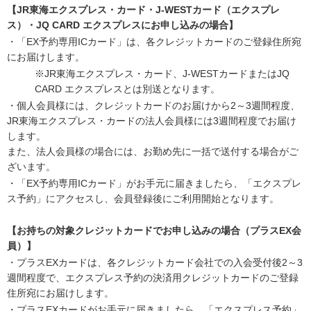
【JR東海エクスプレス・カード・J-WESTカード（エクスプレ
ス）・JQ CARD エクスプレスにお申し込みの場合】
・「EX予約専用ICカード」は、各クレジットカードのご登録住所宛
にお届けします。
※JR東海エクスプレス・カード、J-WESTカードまたはJQ
CARD エクスプレスとは別送となります。
・個人会員様には、クレジットカードのお届けから2～3週間程度、
JR東海エクスプレス・カードの法人会員様には3週間程度でお届け
します。
また、法人会員様の場合には、お勤め先に一括で送付する場合がご
ざいます。
・「EX予約専用ICカード」がお手元に届きましたら、「エクスプレ
ス予約」にアクセスし、会員登録後にご利用開始となります。
【お持ちの対象クレジットカードでお申し込みの場合（プラスEX会
員）】
・プラスEXカードは、各クレジットカード会社での入会受付後2～3
週間程度で、エクスプレス予約の決済用クレジットカードのご登録
住所宛にお届けします。
・プラスEXカードがお手元に届きましたら、「エクスプレス予約」