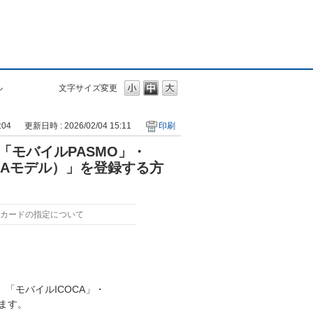
ル
文字サイズ変更
:04
更新日時 : 2026/02/04 15:11
印刷
・「モバイルPASMO」・
ICAモデル）」を登録する方
Cカードの指定について
」「モバイルICOCA」・
します。