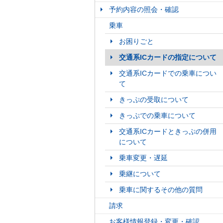
予約内容の照会・確認
乗車
お困りごと
交通系ICカードの指定について
交通系ICカードでの乗車につい
て
きっぷの受取について
きっぷでの乗車について
交通系ICカードときっぷの併用
について
乗車変更・遅延
乗継について
乗車に関するその他の質問
請求
お客様情報登録・変更・確認