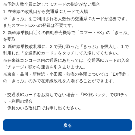
※予約人数全員に対してICカードの指定がない場合
1. 在来線の改札口から交通系ICカードで入場
※「きっぷ」をご利用される人数分の交通系ICカードが必要です。
またスマートEXへの登録は不要です。
2. 新幹線乗換口近くの自動券売機等で「スマートEX」の「きっぷ」
を受取
3. 新幹線乗換改札機に、2.で受け取った「きっぷ」を投入し、1.で
利用した「交通系ICカード」をタッチして入場してください。
※在来線コンコース内の通過にあたっては、交通系ICカードの入金
（チャージ）額から運賃を引き去りません。
※東京・品川・新横浜・小田原・熱海の各駅については「EX予約」
の「きっぷ」のみで在来線改札を入場することができます。
・交通系ICカードをお持ちでない場合・「EX旅パック」でQRチケ
ット利用の場合
係員のいる改札口でお申し出ください。
戻る