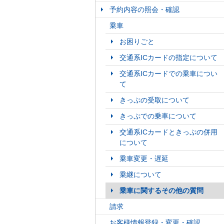
予約内容の照会・確認
乗車
お困りごと
交通系ICカードの指定について
交通系ICカードでの乗車につい
て
きっぷの受取について
きっぷでの乗車について
交通系ICカードときっぷの併用
について
乗車変更・遅延
乗継について
乗車に関するその他の質問
請求
お客様情報登録・変更・確認