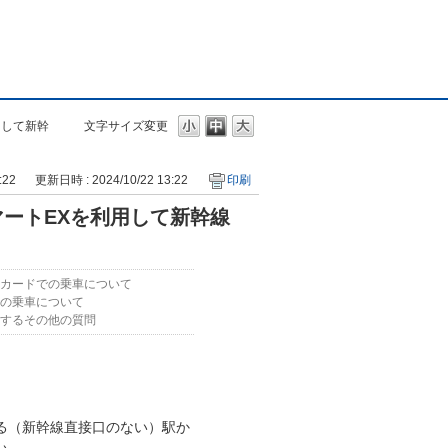
用して新幹
文字サイズ変更
:22
更新日時 : 2024/10/22 13:22
印刷
ートEXを利用して新幹線
？
Cカードでの乗車について
の乗車について
するその他の質問
る（新幹線直接口のない）駅か