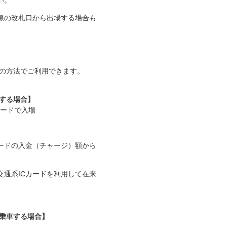
い。
線の改札口から出場する場合も
下の方法でご利用できます。
車する場合】
カードで入場
ードの入金（チャージ）額から
交通系ICカードを利用して在来
乗車する場合】