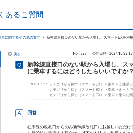
くあるご質問
乗車に関するその他の質問
>
新幹線直接口のない駅から入場し、スマートEXを利
No : 328
公開日時 : 2024/10/22 13
戻る
新幹線直接口のない駅から入場し、スマ
に乗車するにはどうしたらいいですか
カテゴリー :
カテゴリから探す（スマートEX）
>
乗車
>
交通系I
カテゴリから探す（スマートEX）
>
乗車
>
きっぷで
カテゴリから探す（スマートEX）
>
乗車
>
乗車に関
回答
在来線の改札口からのみ新幹線改札口にお越しいただけ