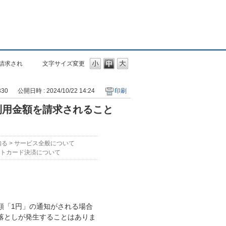
請求され
文字サイズ変更
330
公開日時 : 2024/10/22 14:24
印刷
利用金額を請求されること
知る
>
サービス全般について
トカード決済について
額「1円」の通知がされる場合
落としが発生することはありま