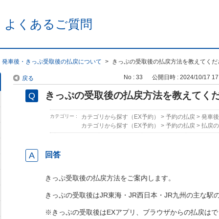
 よくあるご質問
発車後・きっぷ受取後の払戻について
>
きっぷの受取後の払戻方法を教えてくだ
No : 33
公開日時 : 2024/10/17 17
戻る
きっぷの受取後の払戻方法を教えてく
カテゴリー :
カテゴリから探す（EX予約）
>
予約の払戻
>
発車後
カテゴリから探す（EX予約）
>
予約の払戻
>
払戻の
回答
きっぷ受取後の払戻方法をご案内します。
きっぷの受取後はJR東海・JR西日本・JR九州の主な駅
※きっぷの受取後はEXアプリ、ブラウザからの払戻はで