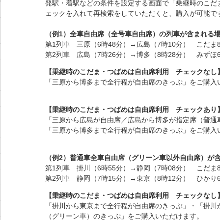
発駅・着駅などの条件を設定する画面で「乗継時のこだ
ェックを入れて再検索をしていただくと、購入が可能で
（例1）全車自由席（全号車自由席）の列車が含まれる
第1列車 三原（6時48分）→広島（7時10分） こだま
第2列車 広島（7時26分）→博多（8時28分） みずほ6
【乗継時のこだま・つばめは自由席利用 チェックなし
「三原から博多まで全行程が自由席のきっぷ」をご購入
【乗継時のこだま・つばめは自由席利用 チェックあり
「三原から広島が自由席／広島から博多が指定席（普通
「三原から博多まで全行程が自由席のきっぷ」をご購入
（例2）普通車全車自由席（グリーン車以外自由席）が
第1列車 掛川（6時55分）→静岡（7時08分） こだま
第2列車 静岡（7時15分）→東京（8時12分） ひかり6
【乗継時のこだま・つばめは自由席利用 チェックなし
「掛川から東京まで全行程が自由席のきっぷ」・「掛川
（グリーン車）のきっぷ」をご購入いただけます。