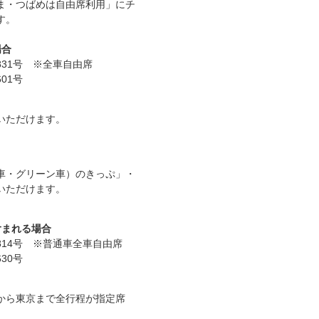
ま・つばめは自由席利用」にチ
す。
場合
831号 ※全車自由席
01号
】
いただけます。
】
車・グリーン車）のきっぷ」・
いただけます。
含まれる場合
814号 ※普通車全車自由席
30号
】
から東京まで全行程が指定席