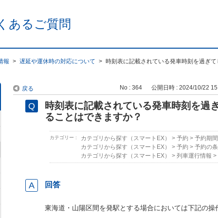
くあるご質問
情報
>
遅延や運休時の対応について
>
時刻表に記載されている発車時刻を過ぎて
No : 364
公開日時 : 2024/10/22 15
戻る
時刻表に記載されている発車時刻を過
ることはできますか？
カテゴリー :
カテゴリから探す（スマートEX）
>
予約
>
予約期間
カテゴリから探す（スマートEX）
>
予約
>
予約の条
カテゴリから探す（スマートEX）
>
列車運行情報
>
回答
東海道・山陽区間を発駅とする場合においては下記の操