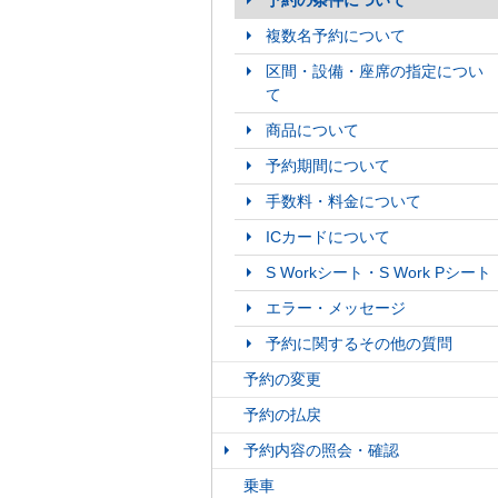
予約の条件について
複数名予約について
区間・設備・座席の指定につい
て
商品について
予約期間について
手数料・料金について
ICカードについて
S Workシート・S Work Pシート
エラー・メッセージ
予約に関するその他の質問
予約の変更
予約の払戻
予約内容の照会・確認
乗車