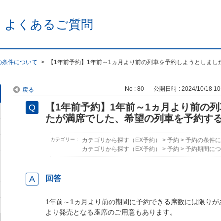
 よくあるご質問
の条件について
>
【1年前予約】1年前～1ヵ月より前の列車を予約しようとしまし
No : 80
公開日時 : 2024/10/18 10
戻る
【1年前予約】1年前～1ヵ月より前の
たが満席でした、希望の列車を予約す
カテゴリー :
カテゴリから探す（EX予約）
>
予約
>
予約の条件に
カテゴリから探す（EX予約）
>
予約
>
予約期間につ
回答
1年前～1ヵ月より前の期間に予約できる席数には限りが
より発売となる座席のご用意もあります。