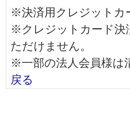
※決済用クレジットカ
※クレジットカード決
ただけません。
※一部の法人会員様は
戻る