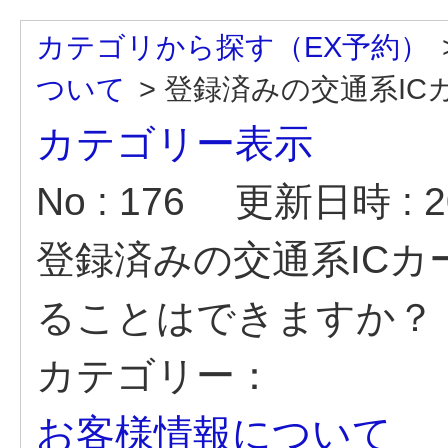
カテゴリから探す（EX予約）
ついて
>
登録済みの交通系ICカ
カテゴリー表示
No : 176
更新日時 : 20
登録済みの交通系ICカ
ることはできますか？
カテゴリー：
お客様情報について