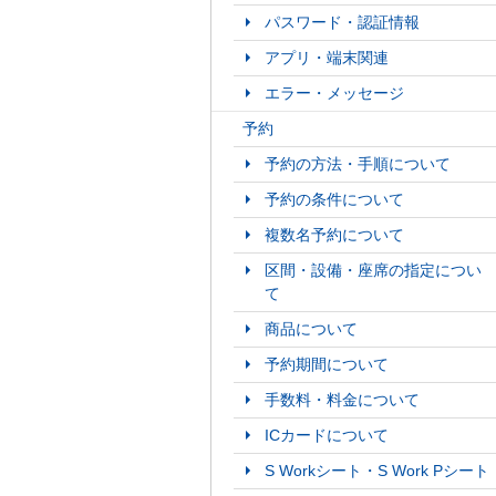
パスワード・認証情報
アプリ・端末関連
エラー・メッセージ
予約
予約の方法・手順について
予約の条件について
複数名予約について
区間・設備・座席の指定につい
て
商品について
予約期間について
手数料・料金について
ICカードについて
S Workシート・S Work Pシート