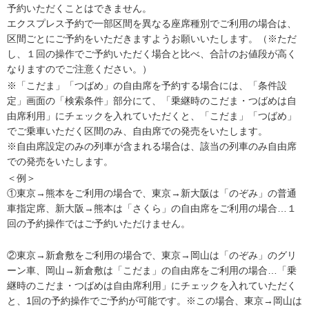
予約いただくことはできません。
エクスプレス予約で一部区間を異なる座席種別でご利用の場合は、
区間ごとにご予約をいただきますようお願いいたします。（※ただ
し、１回の操作でご予約いただく場合と比べ、合計のお値段が高く
なりますのでご注意ください。）
※「こだま」「つばめ」の自由席を予約する場合には、「条件設
定」画面の「検索条件」部分にて、「乗継時のこだま・つばめは自
由席利用」にチェックを入れていただくと、「こだま」「つばめ」
でご乗車いただく区間のみ、自由席での発売をいたします。
※自由席設定のみの列車が含まれる場合は、該当の列車のみ自由席
での発売をいたします。
＜例＞
①東京→熊本をご利用の場合で、東京→新大阪は「のぞみ」の普通
車指定席、新大阪→熊本は「さくら」の自由席をご利用の場合…１
回の予約操作ではご予約いただけません。
②東京→新倉敷をご利用の場合で、東京→岡山は「のぞみ」のグリ
ーン車、岡山→新倉敷は「こだま」の自由席をご利用の場合…「乗
継時のこだま・つばめは自由席利用」にチェックを入れていただく
と、1回の予約操作でご予約が可能です。※この場合、東京→岡山は