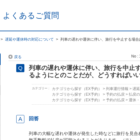
 よくあるご質問
>
遅延や運休時の対応について
>
列車の遅れや運休に伴い、旅行を中止する場合
No : 
戻る
列車の遅れや運休に伴い、旅行を中止
るようにとのことだが、どうすればい
カテゴリー :
カテゴリから探す（EX予約）
>
列車運行情報
>
遅延
カテゴリから探す（EX予約）
>
予約の払戻
>
払戻の
カテゴリから探す（EX予約）
>
予約の払戻
>
運休・
回答
列車の大幅な遅れや運休が発生した時などに旅行を見合