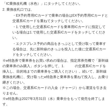
「IC乗換改札機（水色）」にタッチしてください。
2. 乗換改札口では、
・EX予約専用ICカードで乗車の場合はEX予約専用ICカードと
交通系ICカードを重ねてタッチしてください。
・1.で使用した交通系ICカードを乗車用ICカードに指定して
いる場合は1.で使用した交通系ICカードをタッチしてくださ
い。
・エクスプレス予約の商品をきっぷとして受け取って乗車す
る場合は、先に新幹線のきっぷを投入した後に交通系ICカー
ドをタッチしてください。
※e特急券で乗車券をお買い求めの場合は、指定席券売機で「新幹線
の乗車券のみ購入」ボタンを押して、1. の交通系ICカードを
挿入し、目的地までの乗車券をご購入ください）。続いて、新幹線
乗換改札機に、受け取ったe特急券と乗車券を重ねて投入し、お乗り
継ぎください。
※この場合、交通系ICカードの入金（チャージ）から運賃を引き去
りません。
※e特急券は2027年3月31日（水）乗車分をもって発売を終了しま
す。