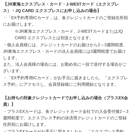
【JR東海エクスプレス・カード・J-WESTカード（エクスプレ
ス）・JQ CARD エクスプレスにお申し込みの場合】
・「EX予約専用ICカード」は、各クレジットカードのご登録住所宛
にお届けします。
※JR東海エクスプレス・カード、J-WESTカードまたはJQ
CARD エクスプレスとは別送となります。
・個人会員様には、クレジットカードのお届けから2～3週間程度、
JR東海エクスプレス・カードの法人会員様には3週間程度でお届け
します。
また、法人会員様の場合には、お勤め先に一括で送付する場合がご
ざいます。
・「EX予約専用ICカード」がお手元に届きましたら、「エクスプレ
ス予約」にアクセスし、会員登録後にご利用開始となります。
【お持ちの対象クレジットカードでお申し込みの場合（プラスEX会
員）】
・プラスEXカードは、各クレジットカード会社での入会受付後2～3
週間程度で、エクスプレス予約の決済用クレジットカードのご登録
住所宛にお届けします。
・プラスEXカードがお手元に届きましたら、「エクスプレス予約」