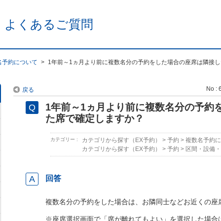
 よくあるご質問
名予約について
>
1年前～1ヵ月より前に複数名分の予約をした場合の座席は隣接し
No : 
戻る
1年前～1ヵ月より前に複数名分の予約
た席で確定しますか？
カテゴリー :
カテゴリから探す（EX予約）
>
予約
>
複数名予約に
カテゴリから探す（EX予約）
>
予約
>
区間・設備・
回答
複数名分の予約をした場合は、お隣同士などお近くの座
※座席選択画面で「席が離れてもよい」を選択した場合