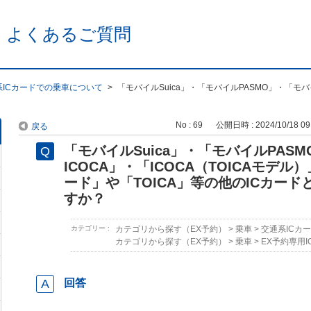
 よくあるご質問
系ICカードでの乗車について
>
「モバイルSuica」・「モバイルPASMO」・「モ
No : 69
公開日時 : 2024/10/18 09
戻る
「モバイルSuica」・「モバイルPAS
ICOCA」・「ICOCA（TOICAモデル
ード」や「TOICA」等の他のICカー
すか？
カテゴリー :
カテゴリから探す（EX予約）
>
乗車
>
交通系ICカ
カテゴリから探す（EX予約）
>
乗車
>
EX予約専用
回答